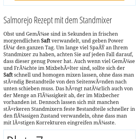
Salmorejo Rezept mit dem Standmixer
Obst und GemÃ¼se sind in Sekunden in frischen
morgendlichen
Saft
verwandelt, und geben Power
fÃ¼r den ganzen Tag. Um lange viel SpaÃŸ an Ihrem
Standmixer zu haben, achten Sie auf jeden Fall darauf,
dass dieser genug Power hat. Auch wenn viel GemÃ¼se
und FrÃ¼chte im MixbehÃ¤lter sind, sollte sich der
Saft
schnell und homogen mixen lassen, ohne dass man
stÃ¤ndig Bestandteile von den SeitenwÃ¤nden nach
unten schieben muss. Das hÃ¤ngt natÃ¼rlich auch von
der Menge an FlÃ¼ssigkeit ab, der im Mixbecher
vorhanden ist. Dennoch lassen sich mit manchen
stÃ¤rkeren Standmixern feste Bestandteile schneller in
den flÃ¼ssigen Zustand verwandeln, ohne dass man
mit lÃ¤stigen Korrekturen eingreifen mÃ¼sste.