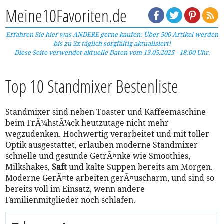
Meine10Favoriten.de
Erfahren Sie hier was ANDERE gerne kaufen: Über 500 Artikel werden
bis zu 3x täglich sorgfältig aktualisiert!
Diese Seite verwendet aktuelle Daten vom 13.05.2025 - 18:00 Uhr.
Top 10 Standmixer Bestenliste
Standmixer sind neben Toaster und Kaffeemaschine
beim FrÃ¼hstÃ¼ck heutzutage nicht mehr
wegzudenken. Hochwertig verarbeitet und mit toller
Optik ausgestattet, erlauben moderne Standmixer
schnelle und gesunde GetrÃ¤nke wie Smoothies,
Milkshakes,
Saft
und kalte Suppen bereits am Morgen.
Moderne GerÃ¤te arbeiten gerÃ¤uscharm, und sind so
bereits voll im Einsatz, wenn andere
Familienmitglieder noch schlafen.